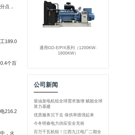
百分点，
189.0
通用GD-E/P/X系列（1200KW-
1800KW）
.4个百
公司新闻
柴油发电机组全球需求激增 赋能全球
算力基建
216.2
优质服务沉下去 保供举措强起来
今冬明春电力供应安全充裕
百万千瓦机组！江西九江电厂二期全
其中，火