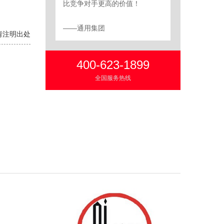
比竞争对手更高的价值！
——通用集团
转载请注明出处
400-623-1899
全国服务热线