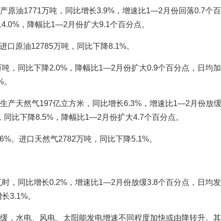
油1771万吨，同比增长3.9%，增速比1—2月份回落0.7个
4.0%，降幅比1—2月份扩大9.1个百分点。
进口原油12785万吨，同比下降8.1%。
，同比下降2.0%，降幅比1—2月份扩大0.9个百分点，日均加工
%。
产天然气197亿立方米，同比增长6.3%，增速比1—2月份放缓0
同比下降8.5%，降幅比1—2月份扩大4.7个百分点。
6%。进口天然气2782万吨，同比下降5.1%。
，同比增长0.2%，增速比1—2月份放缓3.8个百分点，日均发电
长3.1%。
放缓，水电、风电、太阳能发电增速不同程度加快或由降转升。