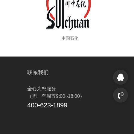
中国石化
联系我们
全心为您服务
（周一至周五9:00~18:00）
400-623-1899