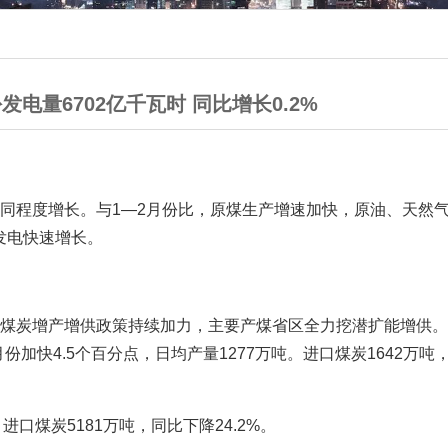
电量6702亿千瓦时 同比增长0.2%
同程度增长。与1—2月份比，原煤生产增速加快，原油、天然
发电快速增长。
来煤炭增产增供政策持续加力，主要产煤省区全力挖潜扩能增供。
2月份加快4.5个百分点，日均产量1277万吨。进口煤炭1642万吨
进口煤炭5181万吨，同比下降24.2%。