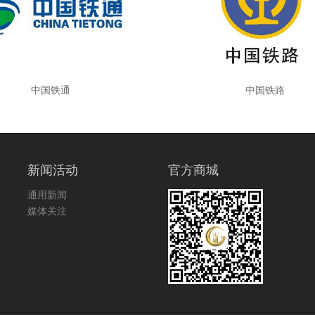
中国铁通
中国铁路
新闻活动
官方商城
通用新闻
媒体关注