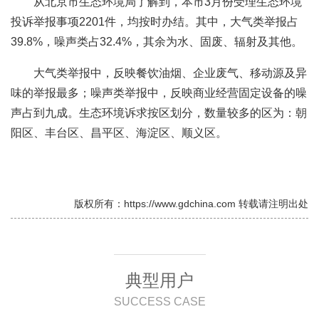
从北京市生态环境局了解到，本市3月份受理生态环境
投诉举报事项2201件，均按时办结。其中，大气类举报占
39.8%，噪声类占32.4%，其余为水、固废、辐射及其他。
大气类举报中，反映餐饮油烟、企业废气、移动源及异
味的举报最多；噪声类举报中，反映商业经营固定设备的噪
声占到九成。生态环境诉求按区划分，数量较多的区为：朝
阳区、丰台区、昌平区、海淀区、顺义区。
版权所有：https://www.gdchina.com 转载请注明出处
典型用户
SUCCESS CASE