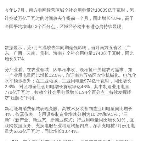
今年1-7月，南方电网经营区域全社会用电量达10039亿千瓦时，累
计突破万亿千瓦时的时间较去年提前一个月，同比增长4.8%，高于
全国平均增速0.3个百分点，区域经济稳中有进态势持续显现。
数据显示，受7月气温较去年同期偏低影响，当月南方五省区（广
东、广西、云南、贵州、海南）全社会用电量1743亿千瓦时，同比
增长3.7%。
分产业看。在农业领域，因早稻丰收、晚稻抢种关键农时需求，第
一产业用电量同比增长12.5%，印证南方五省区农业机械化、电气化
水平稳步提升；在工业领域，工业用电量974亿千瓦时，同比增长
2.6%，对区域全社会用电增长贡献率达46%，其中制造业用电量
778亿千瓦时，拉动全社会用电量增长1.94个百分点，持续发挥经
济“压舱石”作用。
新动能与消费领域表现亮眼。高技术及装备制造业用电量同比增长
4%，仪器仪表、专用设备制造业增速分别为10.2%和9.3%；“三
新”（新产业、新业态、新商业模式）行业用电量同比增长31%，互
联网数据服务、充换电服务业增速均超四成，深圳充电桩7月份用电
量为6.63亿千瓦时，同比增长13.44%。