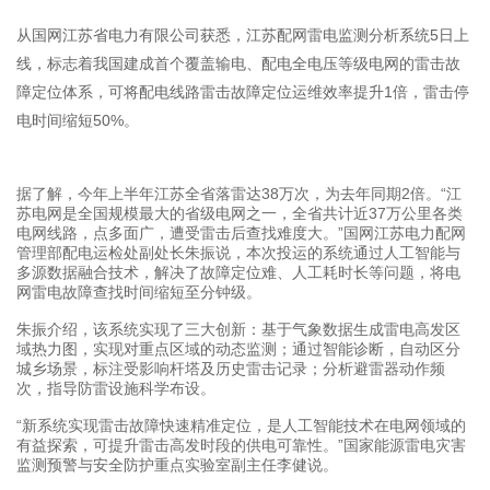
从国网江苏省电力有限公司获悉，江苏配网雷电监测分析系统5日上
线，标志着我国建成首个覆盖输电、配电全电压等级电网的雷击故
障定位体系，可将配电线路雷击故障定位运维效率提升1倍，雷击停
电时间缩短50%。
据了解，今年上半年江苏全省落雷达38万次，为去年同期2倍。“江
苏电网是全国规模最大的省级电网之一，全省共计近37万公里各类
电网线路，点多面广，遭受雷击后查找难度大。”国网江苏电力配网
管理部配电运检处副处长朱振说，本次投运的系统通过人工智能与
多源数据融合技术，解决了故障定位难、人工耗时长等问题，将电
网雷电故障查找时间缩短至分钟级。
朱振介绍，该系统实现了三大创新：基于气象数据生成雷电高发区
域热力图，实现对重点区域的动态监测；通过智能诊断，自动区分
城乡场景，标注受影响杆塔及历史雷击记录；分析避雷器动作频
次，指导防雷设施科学布设。
“新系统实现雷击故障快速精准定位，是人工智能技术在电网领域的
有益探索，可提升雷击高发时段的供电可靠性。”国家能源雷电灾害
监测预警与安全防护重点实验室副主任李健说。